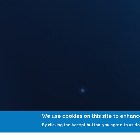
We use cookies on this site to enhan
By clicking the Accept button, you agree to us do