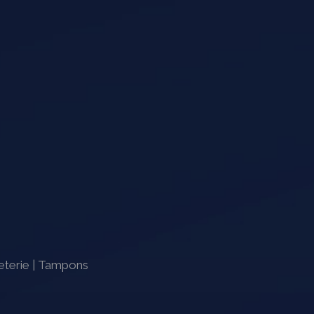
eterie
|
Tampons