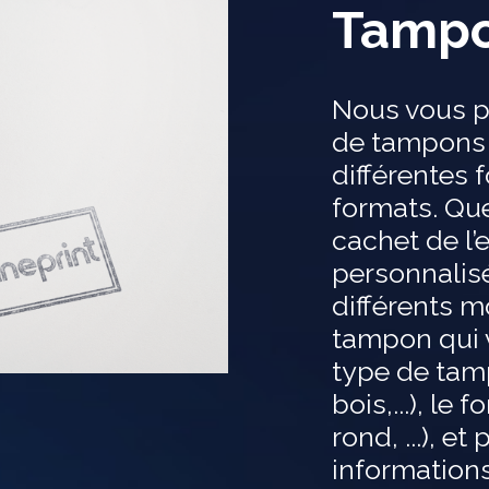
Tamp
Nous vous 
de tampons 
différentes 
formats. Que
cachet de l
personnalis
différents m
tampon qui v
type de tamp
bois,...), le
rond, ...), et
informations