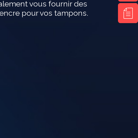
lement vous fournir des
Nous
’encre pour vos tampons.
Contact
vous
nous
rappelo