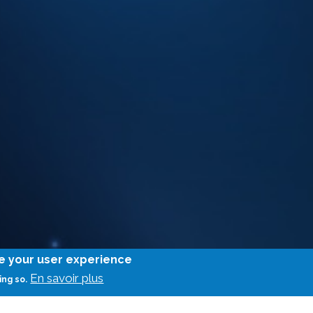
ce your user experience
En savoir plus
ing so.